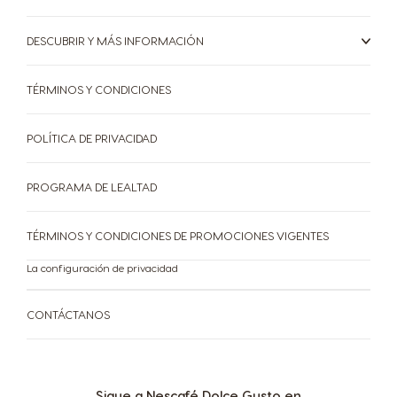
Italy
Japan
Italian
Japanese
DESCUBRIR Y MÁS INFORMACIÓN
Korea
Latvia
TÉRMINOS Y CONDICIONES
Korean
Latvian
Lithuania
Malaysia
POLÍTICA DE PRIVACIDAD
Lithuanian
Malay
PROGRAMA DE LEALTAD
Malta
Mexico
Maltese
Spanish
TÉRMINOS Y CONDICIONES DE PROMOCIONES VIGENTES
Nicaragua
Netherland
La configuración de privacidad
Spanish
Dutch
CONTÁCTANOS
Norway
Panama
Norwegian
Spanish
Paraguay
Peru
Sigue a Nescafé Dolce Gusto en