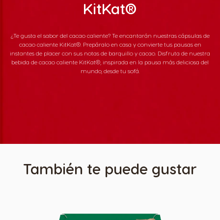
KitKat®
¿Te gusta el sabor del cacao caliente? Te encantarán nuestras cápsulas de
cacao caliente KitKat®. Prepáralo en casa y convierte tus pausas en
instantes de placer con sus notas de barquillo y cacao. Disfruta de nuestra
bebida de cacao caliente KitKat®, inspirada en la pausa más deliciosa del
mundo, desde tu sofá.
También te puede gustar
Selector de país