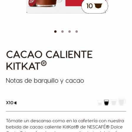
CACAO CALIENTE
Skip
to
the
®
KITKAT
beginning
of
the
Notas de barquillo y cacao
images
gallery
x10
Tómate un descanso como en la cafetería con nuestra
bebida de cacao caliente KitKat® de NESCAFÉ® Dolce