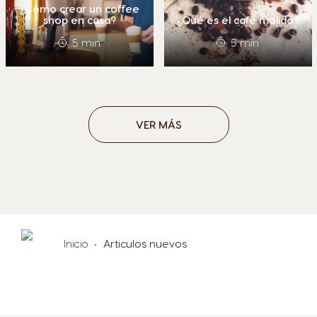
¿Cómo crear un coffee
shop en casa?
¿Qué es el café molido?
5 min
5 min
Argentina
Austria
Spanish
German
Belgium
Belgium
French
Dutch
VER MÁS
Brazil
Bulgaria
Portuguese
Bulgarian
Chile
Caribbean
Spanish
English
Inicio
Articulos nuevos
Colombia
Costa Rica
Spanish
Spanish