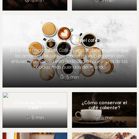
5 min
5 min
¿Cuándo es el día del café?
El Día Internacional del Café es una ocasión especial que
los amantes del café de todo el mundo esperan con
entusiasmo. Este día está dedicado a honrar una de las
bebidas más queridas del mundo.
5 min
¿Cómo se Tuesta el
¿Cómo conservar el
Café?
café caliente?
5 min
5 min
Selector de país