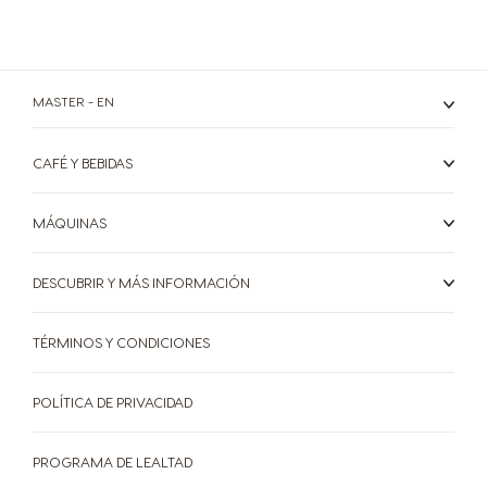
Croatia
Czechia
Croatian
Czeck
Ecuador
MASTER - EN
Denmark
Spanish
Dannish
CAFÉ Y BEBIDAS
El Salvador
Estonia
Spanish
MÁQUINAS
Estonian
Finland
France
DESCUBRIR Y MÁS INFORMACIÓN
Finnish
French
TÉRMINOS Y CONDICIONES
Greece
Germany
Greek
German
POLÍTICA DE PRIVACIDAD
PROGRAMA DE LEALTAD
Guatemala
Honduras
Spanish
Spanish