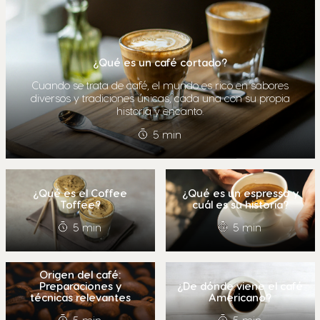
¿Qué es un café cortado?
Cuando se trata de café, el mundo es rico en sabores
diversos y tradiciones únicas, cada una con su propia
historia y encanto.
5 min
¿Qué es el Coffee
¿Qué es un espresso y
Toffee?
cuál es su historia?
5 min
5 min
Origen del café:
Preparaciones y
¿De dónde viene el café
técnicas relevantes
Americano?