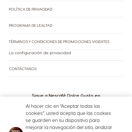
Dannish
POLÍTICA DE PRIVACIDAD
El Salvador
Estonia
Spanish
Estonian
PROGRAMA DE LEALTAD
Finland
France
TÉRMINOS Y CONDICIONES DE PROMOCIONES VIGENTES
Finnish
French
La configuración de privacidad
Greece
Germany
Greek
CONTÁCTANOS
German
Guatemala
Honduras
Sigue a Nescafé Dolce Gusto en
Spanish
Spanish
Al hacer clic en “Aceptar todas las
MÁQUINAS
cookies”, usted acepta que las cookies
CÁPSULAS
Hong Kong
Hong Kong
TU COFFEE SHOP
PAGINA OFICIAL DE NESTLE MARCAS PERU SAC
se guarden en su dispositivo para
English
Chinese
Máquinas
mejorar la navegación del sitio, analizar
RUC 20518402839
Cápsulas