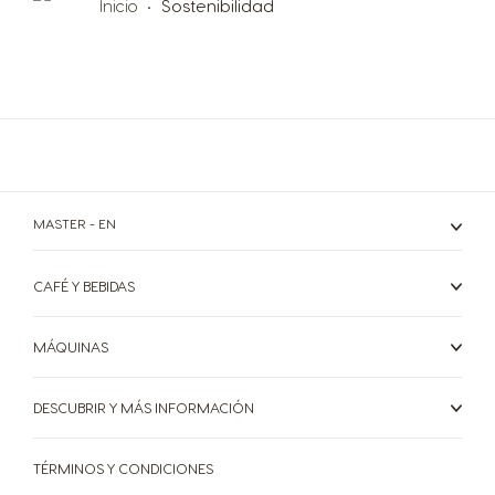
Inicio
Sostenibilidad
Belgium
Belgium
French
Dutch
Brazil
Bulgaria
Portuguese
Bulgarian
Chile
Caribbean
Spanish
English
MASTER - EN
CAFÉ Y BEBIDAS
Colombia
Costa Rica
Spanish
Spanish
MÁQUINAS
Croatia
Czechia
DESCUBRIR Y MÁS INFORMACIÓN
Croatian
Czeck
Ecuador
TÉRMINOS Y CONDICIONES
Denmark
Spanish