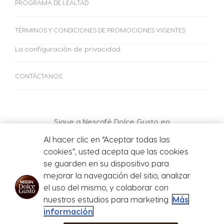
PROGRAMA DE LEALTAD
TÉRMINOS Y CONDICIONES DE PROMOCIONES VIGENTES
La configuración de privacidad
CONTÁCTANOS
Sigue a Nescafé Dolce Gusto en
Al hacer clic en “Aceptar todas las
cookies”, usted acepta que las cookies
PAGINA OFICIAL DE NESTLE MARCAS PERU SAC
se guarden en su dispositivo para
mejorar la navegación del sitio, analizar
RUC 20518402839
el uso del mismo, y colaborar con
nuestros estudios para marketing.
Más
información
Store