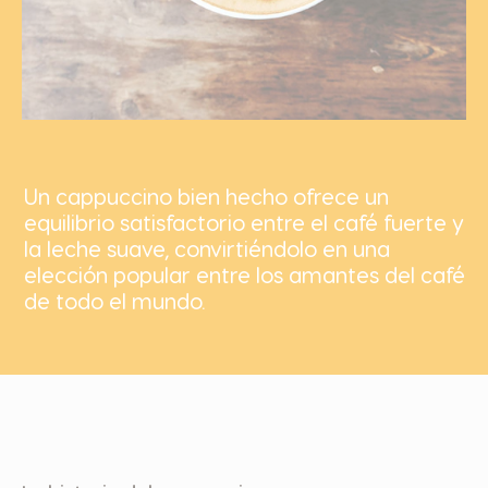
Un cappuccino bien hecho ofrece un
equilibrio satisfactorio entre el café fuerte y
la leche suave, convirtiéndolo en una
elección popular entre los amantes del café
de todo el mundo.