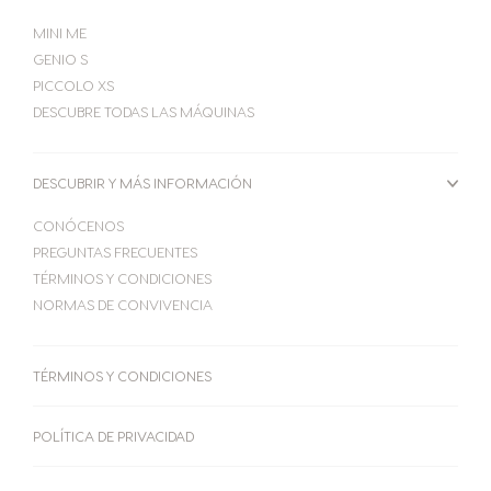
MINI ME
GENIO S
PICCOLO XS
DESCUBRE TODAS LAS MÁQUINAS
DESCUBRIR Y MÁS INFORMACIÓN
MÁQUINAS
CÁPSULAS
CONÓCENOS
TU COFFEE SHOP
PREGUNTAS FRECUENTES
Máquinas
Cápsulas
TÉRMINOS Y CONDICIONES
NORMAS DE CONVIVENCIA
Centro de ayuda para máquinas
TÉRMINOS Y CONDICIONES
POLÍTICA DE PRIVACIDAD